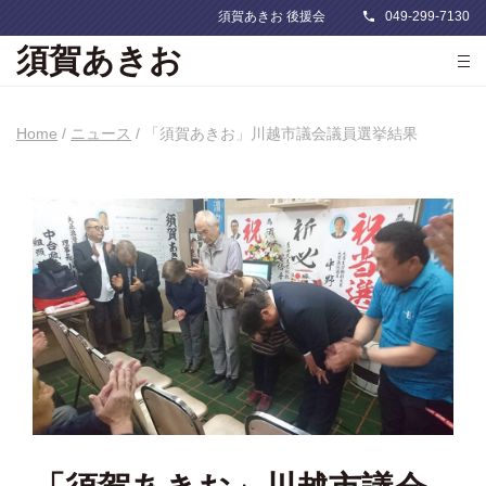
049-299-7130
須賀あきお 後援会
須賀あきお
Home
/
ニュース
/
「須賀あきお」川越市議会議員選挙結果